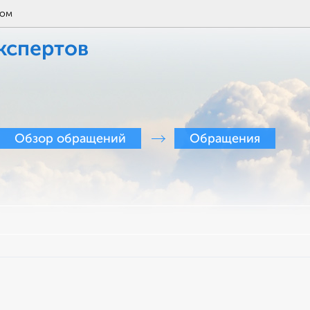
том
кспертов
Обзор обращений
Обращения