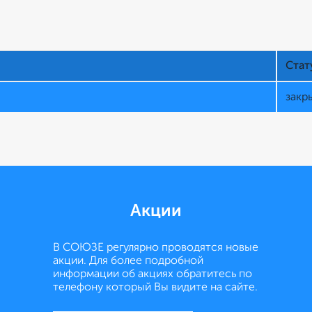
Стат
закр
Акции
В СОЮЗЕ регулярно проводятся новые
отзыв
акции. Для более подробной
информации об акциях обратитесь по
автор
телефону который Вы видите на сайте.